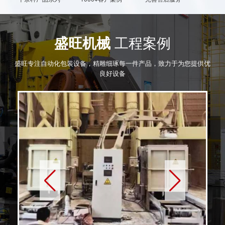
盛旺机械
工程案例
皮带输送机
广西混凝土搅拌站案例
盛旺专注自动化包装设备，精雕细琢每一件产品，致力于为您提供优
良好设备
YQ-50-8-10-12型回转式自动包装机
全自动机器人袋装码垛机
全自动机器人袋装码垛机
全自动机器人袋装码垛机