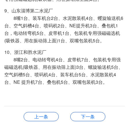
9、山东淄博第二水泥厂
8嘴1台、装车机台2台、水泥散装机4台、蠼旋输送机6
台、空气斜槽4台、喷码机2台、NE提升机3台、叠包机1
台，电动转弯机5台、皮带机1台、包装机专用强磁磁选机
(吸铁器、用在振动筛上面)1台、双嘴包装机5台。
10、浙江和胜水泥厂
8嘴2台、电动转弯机4台、皮带机7台、包装机专用强
磁磁选机(吸铁器、用在振动筛上面)3台、螺旋输送机5台、
空气斜槽5台、喷码机4台、装车机台5台、水泥散装机4
台、NE 提升机7台、叠包机5台、双嘴包装机3台。
上一条
下一条