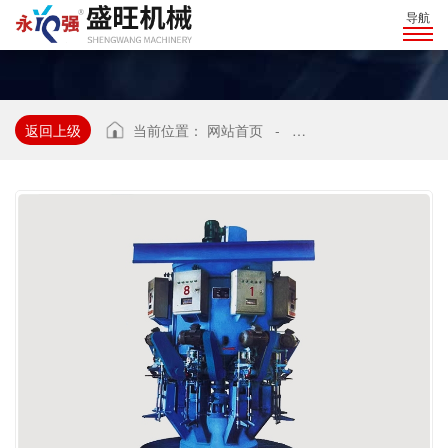
导航
返回上级
当前位置：
网站首页
-
YQ-50-8-10-12型回