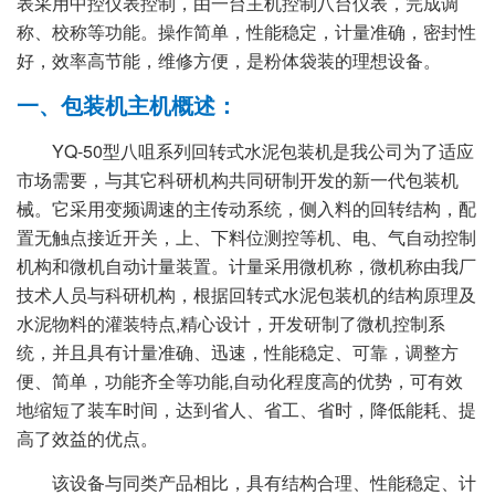
表采用中控仪表控制，由一台主机控制八台仪表，完成调
称、校称等功能。操作简单，性能稳定，计量准确，密封性
好，效率高节能，维修方便，是粉体袋装的理想设备。
一、包装机主机概述：
YQ-50型八咀系列回转式水泥包装机是我公司为了适应
市场需要，与其它科研机构共同研制开发的新一代包装机
械。它采用变频调速的主传动系统，侧入料的回转结构，配
置无触点接近开关，上、下料位测控等机、电、气自动控制
机构和微机自动计量装置。计量采用微机称，微机称由我厂
技术人员与科研机构，根据回转式水泥包装机的结构原理及
水泥物料的灌装特点,精心设计，开发研制了微机控制系
统，并且具有计量准确、迅速，性能稳定、可靠，调整方
便、简单，功能齐全等功能,自动化程度高的优势，可有效
地缩短了装车时间，达到省人、省工、省时，降低能耗、提
高了效益的优点。
该设备与同类产品相比，具有结构合理、性能稳定、计