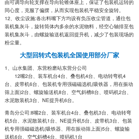
由可调导向轮支撑在导向轮锥体座上，保证了包装机运转的
同心度，克服了偏摆，从而实现包装机平稳安全旋转。
12、收尘设施:各出料嘴下方均设有负压收尘管道，通往包
装机集灰斗，旋转筒体内多余的水泥物料，经空心轴排至包
装机集灰斗，由螺旋输送机返回提升机，减少了包装现场的
粉尘量。
大型回转式包装机全国使用部分厂家
1、山水集团、东营粉磨站东营分公司
12嘴2台、装车机台4台、叠包机4台、电动转弯机4
台、皮带机6台、包装机专用强磁磁选机(吸铁器，用在振动
筛上面)2台、螺旋输送机8台、空气斜槽8台、喷码机2台、
水泥散装机3台、NE提升机6台。
青岛分公司:8嘴2台、装车机台4台、叠包机3台、电动转弯
机5台、水泥散装机1台、NE提升机5台、皮带机3台、包装
机专用强磁磁选机(吸铁器、用在振动筛上面)5台、螺旋输
送机6台、空气斜槽4台、喷码机1台