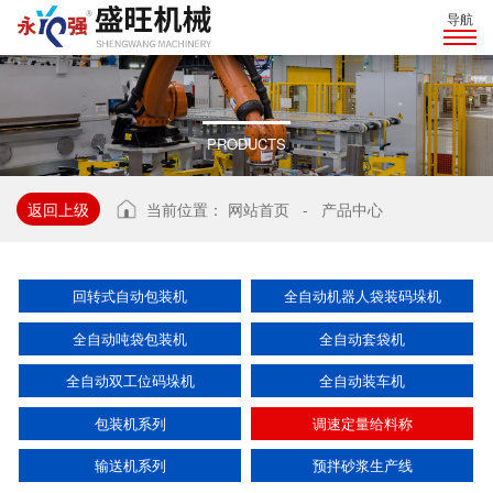
导航
PRODUCTS
返回上级
当前位置：
网站首页
-
产品中心
回转式自动包装机
全自动机器人袋装码垛机
全自动吨袋包装机
全自动套袋机
全自动双工位码垛机
全自动装车机
包装机系列
调速定量给料称
输送机系列
预拌砂浆生产线